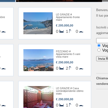
Benvenut
LE GRAZIE #
Il tuo p
50mt
Appartamento fronte
mare
€ 295.000,00
Iscriviti
0
0
1
0
aggiorna
Vog
Vog
FEZZANO #
Appartamento 5 vani
e
vista mare
€ 290.000,00
0
0
2
0
Chiama
vendere
LE GRAZIE # Casa
semindipendente ottimo
stato
€ 290.000,00
0
0
1
0