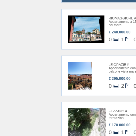
RIOMAGGIORE #
Appartamento a 1
dal mare
€ 240.000,00
0
1
LE GRAZIE #
Appartamento con
balcone vista mar
€ 295.000,00
0
2
FEZZANO #
Appartamento con
terrazzino
€ 170.000,00
0
1