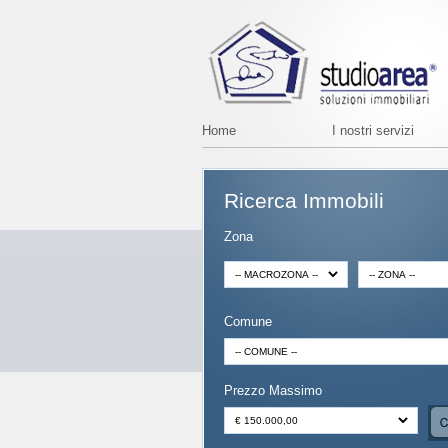
Home
I nostri servizi
Ricerca Immobili
Zona
Comune
Prezzo Massimo