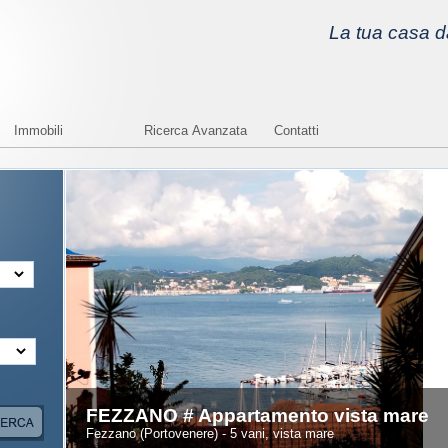
La tua casa da
Immobili
Ricerca Avanzata
Contatti
FEZZANO # Appartamento vista mare
Fezzano (Portovenere) - 5 vani, vista mare